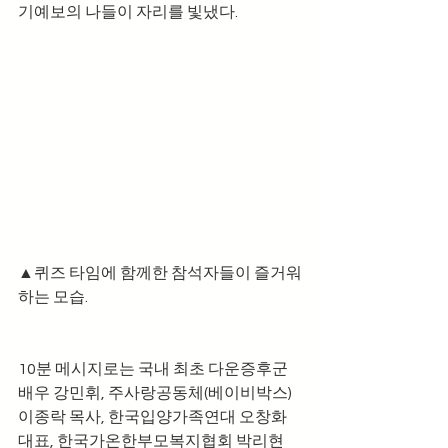
기예보의 나들이 자리를 빛냈다.
▲퀴즈 타임에 함께한 참석자들이 즐거워
하는 모습.
10분 메시지로는 국내 최초 다운증후군 
배우 강민휘, 주사랑공동체(베이비박스) 
이종락 목사, 한국입양가족연대 오창화 
대표, 한국가온한부모복지협회 박리현 