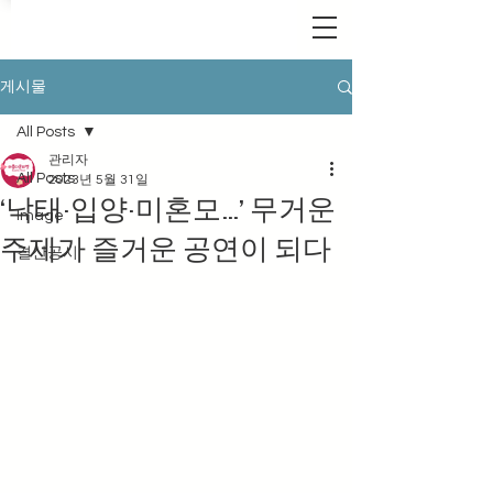
게시물
All Posts
관리자
All Posts
2023년 5월 31일
‘낙태·입양·미혼모…’ 무거운
Image
주제가 즐거운 공연이 되다
결산공시