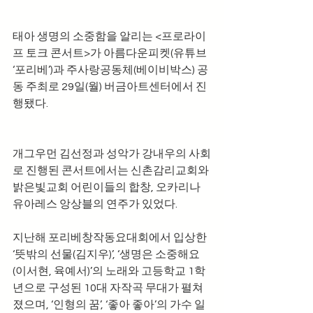
태아 생명의 소중함을 알리는 <프로라이
프 토크 콘서트>가 아름다운피켓(유튜브 
‘포리베’)과 주사랑공동체(베이비박스) 공
동 주최로 29일(월) 버금아트센터에서 진
행됐다.
개그우먼 김선정과 성악가 강내우의 사회
로 진행된 콘서트에서는 신촌감리교회와 
밝은빛교회 어린이들의 합창, 오카리나 
유아레스 앙상블의 연주가 있었다.
지난해 포리베창작동요대회에서 입상한 
‘뜻밖의 선물(김지우)’, ‘생명은 소중해요
(이서현, 육예서)’의 노래와 고등학교 1학
년으로 구성된 10대 자작곡 무대가 펼쳐
졌으며, ‘인형의 꿈’, ‘좋아 좋아’의 가수 일