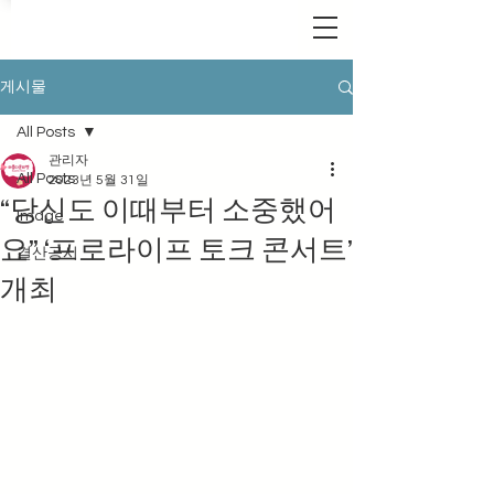
게시물
All Posts
관리자
All Posts
2023년 5월 31일
“당신도 이때부터 소중했어
Image
요” ‘프로라이프 토크 콘서트’
결산공시
개최