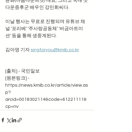
윤화(아름다운피켓) 대표, 그리고 국내 첫 
다운증후군 배우인 강민휘씨다.
이날 행사는 무료로 진행되며 유튜브 채
널 ‘포리베’ ‘주사랑공동체’ ‘버금아트미
션’ 등을 통해 생중계된다.
김아영 기자 
singforyou@kmib.co.kr
[출처] - 국민일보
[원본링크] - 
https://news.kmib.co.kr/article/view.as
p?
arcid=0018302114&code=61221111&
cp=nv