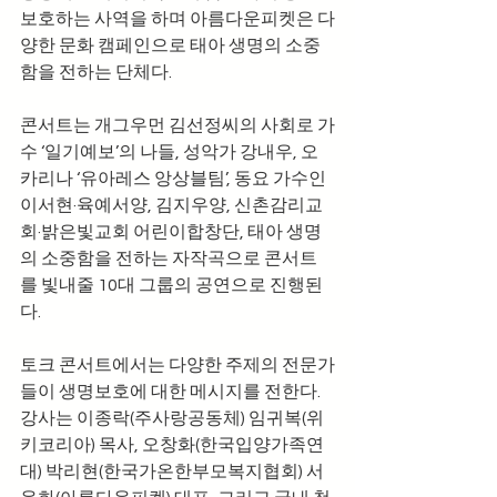
보호하는 사역을 하며 아름다운피켓은 다
양한 문화 캠페인으로 태아 생명의 소중
함을 전하는 단체다.
콘서트는 개그우먼 김선정씨의 사회로 가
수 ‘일기예보’의 나들, 성악가 강내우, 오
카리나 ‘유아레스 앙상블팀’, 동요 가수인 
이서현·육예서양, 김지우양, 신촌감리교
회·밝은빛교회 어린이합창단, 태아 생명
의 소중함을 전하는 자작곡으로 콘서트
를 빛내줄 10대 그룹의 공연으로 진행된
다.
토크 콘서트에서는 다양한 주제의 전문가
들이 생명보호에 대한 메시지를 전한다. 
강사는 이종락(주사랑공동체) 임귀복(위
키코리아) 목사, 오창화(한국입양가족연
대) 박리현(한국가온한부모복지협회) 서