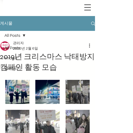
게시물
All Posts
관리자
All Posts
2020년 2월 6일
2019년 크리스마스 낙태방지
Image
캠페인 활동 모습
결산공시