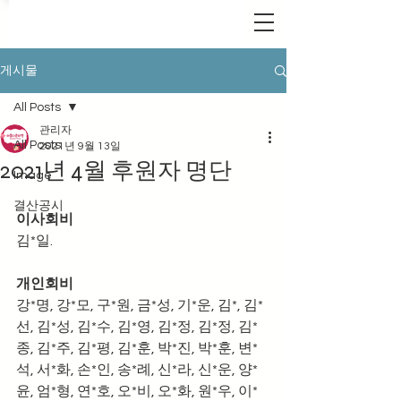
게시물
All Posts
관리자
All Posts
2021년 9월 13일
2021년 4월 후원자 명단
Image
결산공시
이사회비
김*일.
개인회비
강*명, 강*모, 구*원, 금*성, 기*운, 김*, 김*
선, 김*성, 김*수, 김*영, 김*정, 김*정, 김*
종, 김*주, 김*평, 김*훈, 박*진, 박*훈, 변*
석, 서*화, 손*인, 송*례, 신*라, 신*운, 양*
윤, 엄*형, 연*호, 오*비, 오*화, 원*우, 이*