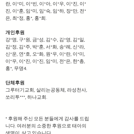
란, 이*미, 이*빈, 이*아, 이*우, 이*진, 이*
진, 이*훈, 임*미, 임*숙, 임*하, 장*만, 전*
은, 최*정, 홍*, 홍*희.
개인후원
강*명, 구*원, 금*성, 김*수, 김*영, 김*일, 
김*정, 김*주, 박*훈, 서*화, 송*례, 신*라, 
신*운, 연*호, 오*화, 원*우, 이*란, 이*미, 
이*우, 이*진, 이*진, 임*미, 전*은, 한*총, 
홍*, 무명4.
단체후원
그루터기교회, 살리는공동체, 라성천사, 
쏘리투***, 하나교회.
* 후원해 주신 모든 분들에게 감사를 드립
니다. 여러분의 소중한 후원으로 태아의 
생명이  살고 있습니다.