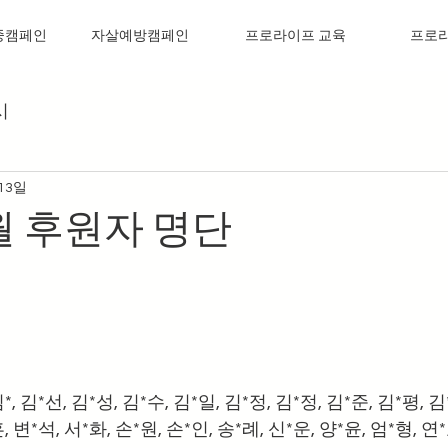
중캠페인
자살예방캠페인
프로라이프 교육
프로
시
 13일
5월 후원자 명단
*, 김*선, 김*성, 김*수, 김*일, 김*정, 김*정, 김*준, 김*평, 김
, 변*석, 서*화, 손*원, 손*인, 송*례, 신*운, 양*윤, 엄*형, 연*