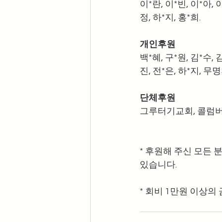
이*란, 이*빈, 이*아, 이
정, 하*지, 홍*희.
개인후원
백*혜, 구*원, 김*수, 김
진, 전*은, 하*지, 무명
단체후원
그루터기교회, 콜럼버
* 후원해 주신 모든 
있습니다.
* 회비 1만원 이상