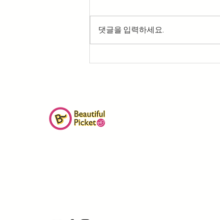
댓글을 입력하세요.
2027 미국 프로라이프 비전 캠
프 3기 모집
| 비영리단체 아름다운피켓
| 서울
서대문구 이화여대7길 48, 2층 (03764)
| 대 표 : 서윤화
|
사업자번호 : 219-82-72079
| 문의 : 02-703-4620 / 010-2686-3091
| Email :
beautifulpicket@gmail.com