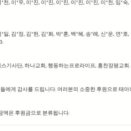
*천, 이*우, 이*진, 이*진, 이*진, 이*진, 이*진, 이*천, 임*숙,
*일, 김*정, 김*헌, 김*화, 박*훈, 백*혜, 송*례, 신*운, 연*호,
3.
스기사단, 하나교회, 행동하는프로라이프, 홍천장평교회.
분들에게 감사를 드립니다. 여러분의 소중한 후원으로 태아의
의 금액은 후원금으로 분류됩니다.