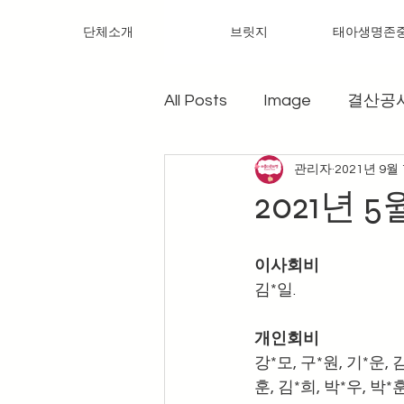
단체소개
브릿지
태아생명존
All Posts
Image
결산공
관리자
2021년 9월
2021년 
이사회비
김*일.
개인회비
강*모, 구*원, 기*운, 김
훈, 김*희, 박*우, 박*훈