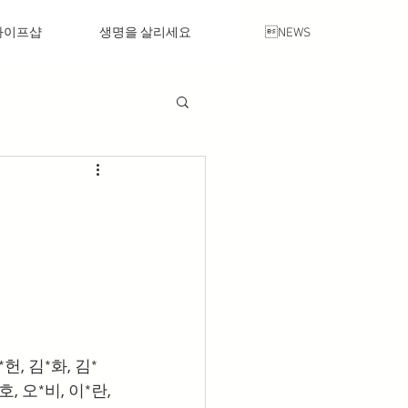
라이프샵
생명을 살리세요
NEWS
*헌, 김*화, 김*
호, 오*비, 이*란, 