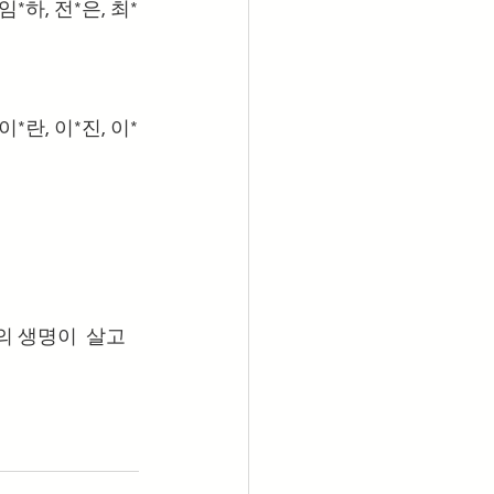
 임*하, 전*은, 최*
 이*란, 이*진, 이*
 생명이  살고 