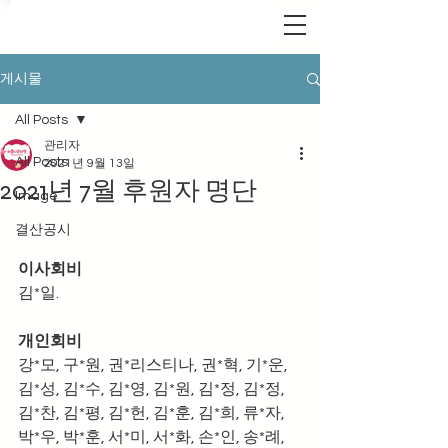
게시물
All Posts
관리자
All Posts
2021년 9월 13일
2021년 7월 후원자 명단
Image
결산공시
이사회비
김*일.
개인회비
강*모, 구*원, 권*리스티나, 권*혁, 기*운, 
김*성, 김*수, 김*영, 김*원, 김*정, 김*정, 
김*찬, 김*평, 김*헌, 김*훈, 김*희, 류*자, 
박*우, 박*훈, 서*미, 서*화, 손*인, 송*례, 