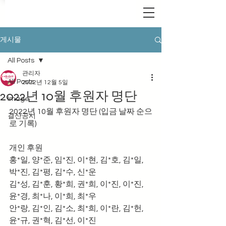
게시물
All Posts
관리자
All Posts
2022년 12월 5일
2022년 10월 후원자 명단
Image
2022년 10월 후원자 명단 (입금 날짜 순으
결산공시
로 기록)
개인 후원 
홍*일, 양*준, 임*진, 이*현, 김*호, 김*일, 
박*진, 김*평, 김*수, 신*운
김*성, 김*훈, 황*희, 권*희, 이*진, 이*진, 
윤*경, 최*나, 이*희, 최*우
안*랑, 김*인, 김*소, 최*희, 이*란, 김*헌, 
윤*규, 권*혁, 김*선, 이*진