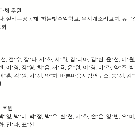
 단체 후원
하나, 살리는공동체, 하늘빛주일학교, 무지개소리교회, 유구
교회
 
정*선, 전*수, 장*나, 서*화, 서*화, 김*디아, 김*신, 윤*섭, 이*원
빈, 이*영, 장*영, 최*음, 서*용, 윤*원, 이*영, 이*란, 양*주, 박
, 이*훈, 김*원, 지*선, 양*화, 바른마음지킴연구소, 송*선, 김*언
  
한 후원
 박*영, 박*미, 박*정, 박*우, 변*현, 서*화, 손*은, 양*빈, 오*비
화, 전*라, 표*선