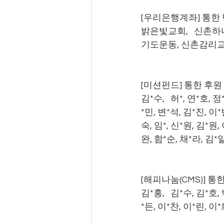
[우리은행계좌] 통한
밝은빛교회,   신촌
기도운동, 신촌감리
[미션펀드] 통한 후원 
김*수,   허*, 연*호, 
*민, 변*석, 김*진, 이*
숙, 임*, 신*원, 김*원
완, 함*순, 채*라, 김*일
[해피나눔(CMS)] 통
김*홍,   김*수, 김*호,
*든, 이*찬, 이*린, 이*