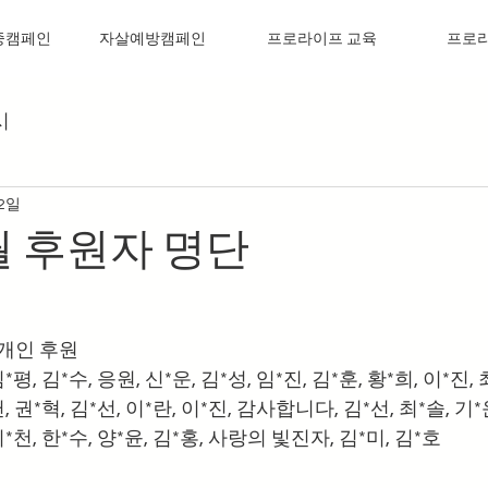
중캠페인
자살예방캠페인
프로라이프 교육
프로
시
 2일
1월 후원자 명단
개인 후원 
*평, 김*수, 응원, 신*운, 김*성, 임*진, 김*훈, 황*희, 이*진, 
헌, 권*혁, 김*선, 이*란, 이*진, 감사합니다, 김*선, 최*솔, 기*운
이*천, 한*수, 양*윤, 김*홍, 사랑의 빛진자, 김*미, 김*호