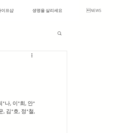
라이프샵
생명을 살리세요
NEWS
최*나, 이*희, 안*
, 김*호, 정*철, 