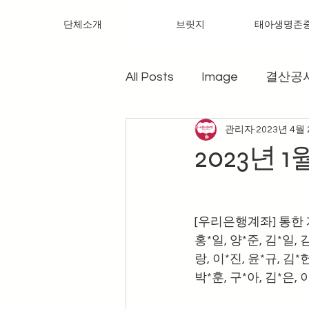
단체소개
브릿지
태아생명존
All Posts
Image
결산공
관리자
2023년 4월
2023년 
[우리은행계좌] 통한 
홍*일, 양*준, 김*일, 김
랑, 이*진, 윤*규, 김*
박*훈, 구*아, 김*은, 