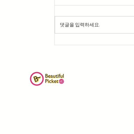
댓글을 입력하세요.
2027 미국 프로라이프 비전 캠
프 3기 모집
| 비영리단체 아름다운피켓
| 서울
서대문구 이화여대7길 48, 2층 (03764)
| 대 표 : 서윤화
|
사업자번호 : 219-82-72079
| 문의 : 02-703-4620 / 010-2686-3091
| Email :
beautifulpicket@gmail.com