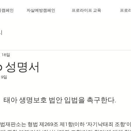
중캠페인
자살예방캠페인
프로라이프 교육
프로
시
월 18일
 20 성명서
19일
태아 생명보호 법안 입법을 촉구한다.
일, 헌법재판소는 형법 제269조 제1항(이하 ‘자기낙태죄 조항’