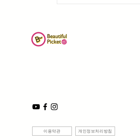
| 비영리단체 아름다운피켓
| 서울
서대문구 이화여대7길 48, 2층 (03764)
| 대 표 : 서윤화
|
사업자번호 : 219-82-72079
| 문의 : 02-703-4620 / 010-2686-3091
| Email :
beautifulpicket@gmail.com
이용약관
개인정보처리방침