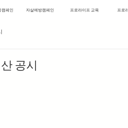
중캠페인
자살예방캠페인
프로라이프 교육
프로
시
결산 공시