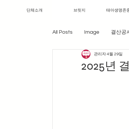
단체소개
브릿지
태아생명존
All Posts
Image
결산공
관리자
4월 29일
2025년 