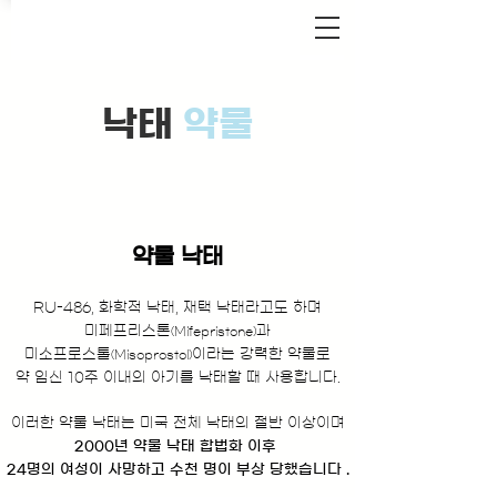
낙태
약물
약물 낙태
RU-486, 화학적 낙태, 재택 낙태라고도 하며
미페프리스톤
과
(Mifepristone)
미소프로스톨
이라는 강력한 약물로
(Misoprostol)
약 임신 10주 이내의 아기를 낙태할 때 사용합니다.
이러한 약물 낙태는 미국 전체 낙태의 절반 이상이며
2000년
약물 낙태 합법화 이후
24명의 여성이 사망
하고 수천 명이 부상 당했습니다 .