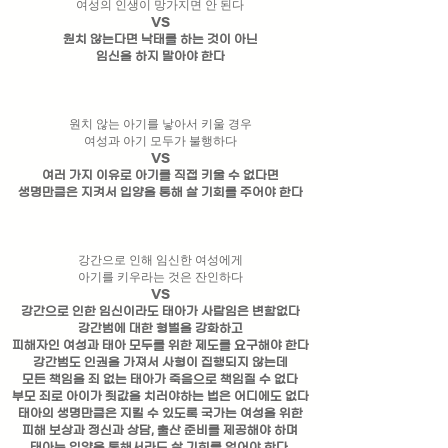
여성의 인생이 망가지면 안 된다
VS
원치 않는다면 낙태를 하는 것이 아닌
임신을 하지 말아야 한다
원치 않는 아기를 낳아서 키울 경우
여성과 아기 모두가 불행하다
VS
여러 가지 이유로 아기를 직접 키울 수 없다면
생명만큼은 지켜서 ​입양을 통해 살 기회를 주어야 한다
강간으로 인해 임신한 여성에게
아기를 키우라는 것은 잔인하다
VS
강간으로 인한 임신이라도 태아가 사람임은 변함없다
강간범에 대한 형벌을 강화하고
피해자인 여성과 태아 모두를 위한 제도를 요구해야 한다
강간범도
인권을 가져서 사형이 집행되지 않는데
모든 책임을 죄 없는 태아가 죽음으로 책임질 수 없다
부모 죄로 아이가 죗값을 치러야하는 법은 어디에도 없다
태아의 생명만큼은 지킬 수 있도록 국가는 여성을 위한
피해 보상과 정신과 상담, 출산 준비를 제공해야 하며
태아는 입양을 통해서라도 살 기회를 얻어야 한다.