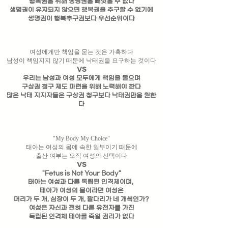
​행복권을 위해 생명권을 빼앗을 수 없다
생명권이 유지되지 않으면 행복권을 추구할 수 없기에
생명권이 행복추구권보다 우선순위이다
여성에게만 책임을 묻는 것은 가혹하다
남성이 책임지지 않기 때문에 낙태권을 요구하는 것이다
VS
우리는
남성과 여성 모두에게 책임을 물으며
구상권 청구 제도 마련을 위해 노력해야 한다
많은 낙태 지지자들은 구상권 청구보다
낙태권만을 원한
다
"My Body My Choice"
태아는 여성의 몸에 속한 일부이기 때문에
​출산 여부는 오직 여성의 선택이다
VS
"Fetus is Not Your Body"
태아는 여성과 다른 독립된 인격체이며,
태아가 여성의 몸이라면
여성은
머리가 두 개, 심장이 두 개, 팔다리가 네 개씩인가?
여성은 자신과 전혀 다른 유전자를 가진
독립된 인격체 태아를 죽일 권리가 없다